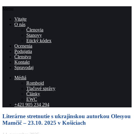
Menu
Vitajte
O nás
Členovia
Stanovy
Etický kódex
Ocenenia
Podujatia
Členstvo
Kontakt
Spravodaj
Médiá
Romboid
Tlačové správy
Články
EWC
+421 905 234 294
Literárne stretnutie s ukrajinskou autorkou Olesyou
Mamčič – 23.10. 2025 v Košiciach