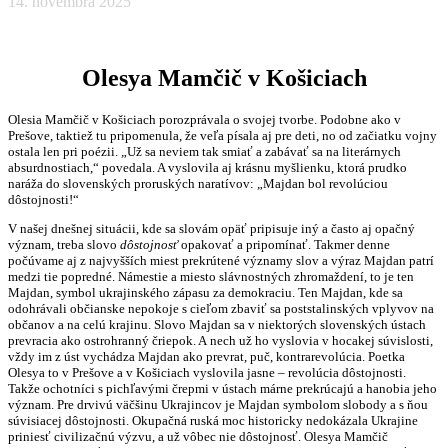
14. novembra 2025
Olesya Mamčič v Košiciach
Olesia Mamčič v Košiciach porozprávala o svojej tvorbe. Podobne ako v
Prešove, taktiež tu pripomenula, že veľa písala aj pre deti, no od začiatku vojny
ostala len pri poézii. „Už sa neviem tak smiať a zabávať sa na literárnych
absurdnostiach,“ povedala. A vyslovila aj krásnu myšlienku, ktorá prudko
naráža do slovenských proruských naratívov: „Majdan bol revolúciou
dôstojnosti!“
V našej dnešnej situácii, kde sa slovám opäť pripisuje iný a často aj opačný
význam, treba slovo
dôstojnosť
opakovať a pripomínať. Takmer denne
počúvame aj z najvyšších miest prekrútené významy slov a výraz Majdan patrí
medzi tie popredné. Námestie a miesto slávnostných zhromaždení, to je ten
Majdan, symbol ukrajinského zápasu za demokraciu. Ten Majdan, kde sa
odohrávali občianske nepokoje s cieľom zbaviť sa poststalinských vplyvov na
občanov a na celú krajinu. Slovo Majdan sa v niektorých slovenských ústach
prevracia ako ostrohranný čriepok. A nech už ho vyslovia v hocakej súvislosti,
vždy im z úst vychádza Majdan ako prevrat, puč, kontrarevolúcia. Poetka
Olesya to v Prešove a v Košiciach vyslovila jasne – revolúcia dôstojnosti.
Takže ochotníci s pichľavými črepmi v ústach márne prekrúcajú a hanobia jeho
význam. Pre drvivú väčšinu Ukrajincov je Majdan symbolom slobody a s ňou
súvisiacej dôstojnosti. Okupačná ruská moc historicky nedokázala Ukrajine
priniesť civilizačnú výzvu, a už vôbec nie dôstojnosť. Olesya Mamčič