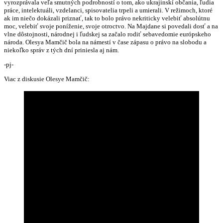
vyrozprávala veľa smutných podrobností o tom, ako ukrajinskí občania, ľudia
práce, intelektuáli, vzdelanci, spisovatelia trpeli a umierali. V režimoch, ktoré
ak im niečo dokázali priznať, tak to bolo právo nekriticky velebiť absolútnu
moc, velebiť svoje poníženie, svoje otroctvo. Na Majdane si povedali dosť a na
vlne dôstojnosti, národnej i ľudskej sa začalo rodiť sebavedomie európskeho
národa. Olesya Mamčič bola na námestí v čase zápasu o právo na slobodu a
niekoľko správ z tých dní priniesla aj nám.
-pj-
Viac z diskusie Olesye Mamčič: