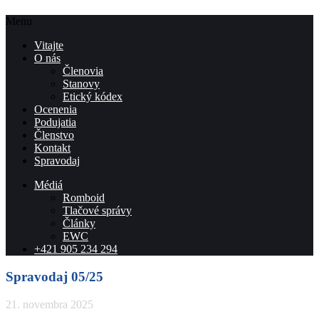
Menu
Vitajte
O nás
Členovia
Stanovy
Etický kódex
Ocenenia
Podujatia
Členstvo
Kontakt
Spravodaj
Médiá
Romboid
Tlačové správy
Články
EWC
+421 905 234 294
Spravodaj 05/25
21. novembra 2025