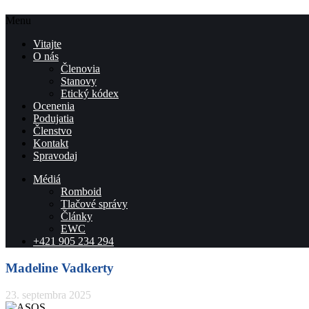
Menu
Vitajte
O nás
Členovia
Stanovy
Etický kódex
Ocenenia
Podujatia
Členstvo
Kontakt
Spravodaj
Médiá
Romboid
Tlačové správy
Články
EWC
+421 905 234 294
Madeline Vadkerty
23. septembra 2025