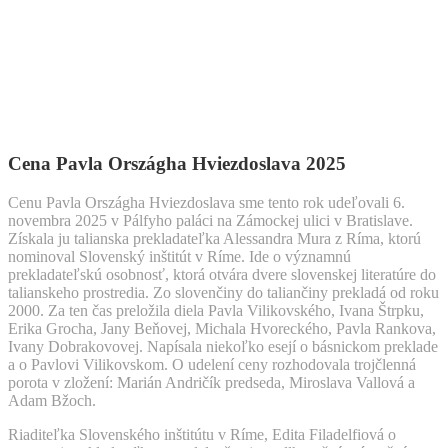
Cena Pavla Országha Hviezdoslava 2025
Cenu Pavla Országha Hviezdoslava sme tento rok udeľovali 6.
novembra 2025 v Pálfyho paláci na Zámockej ulici v Bratislave.
Získala ju talianska prekladateľka Alessandra Mura z Ríma, ktorú
nominoval Slovenský inštitút v Ríme. Ide o významnú
prekladateľskú osobnosť, ktorá otvára dvere slovenskej literatúre do
talianskeho prostredia. Zo slovenčiny do taliančiny prekladá od roku
2000. Za ten čas preložila diela Pavla Vilikovského, Ivana Štrpku,
Erika Grocha, Jany Beňovej, Michala Hvoreckého, Pavla Rankova,
Ivany Dobrakovovej. Napísala niekoľko esejí o básnickom preklade
a o Pavlovi Vilikovskom. O udelení ceny rozhodovala trojčlenná
porota v zložení: Marián Andričík predseda, Miroslava Vallová a
Adam Bžoch.
Riaditeľka Slovenského inštitútu v Ríme, Edita Filadelfiová o