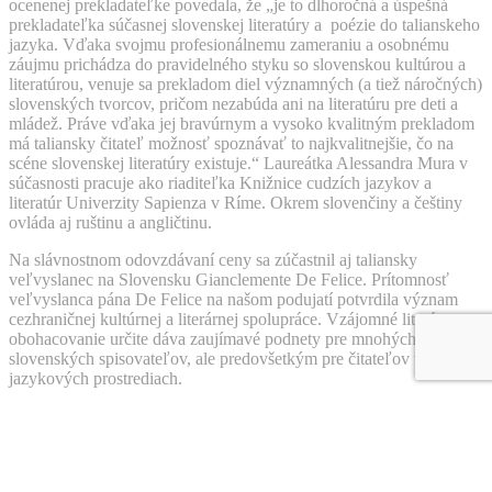
ocenenej prekladateľke povedala, že „je to dlhoročná a úspešná
prekladateľka súčasnej slovenskej literatúry a poézie do talianskeho
jazyka. Vďaka svojmu profesionálnemu zameraniu a osobnému
záujmu prichádza do pravidelného styku so slovenskou kultúrou a
literatúrou, venuje sa prekladom diel významných (a tiež náročných)
slovenských tvorcov, pričom nezabúda ani na literatúru pre deti a
mládež. Práve vďaka jej bravúrnym a vysoko kvalitným prekladom
má taliansky čitateľ možnosť spoznávať to najkvalitnejšie, čo na
scéne slovenskej literatúry existuje.“ Laureátka Alessandra Mura v
súčasnosti pracuje ako riaditeľka Knižnice cudzích jazykov a
literatúr Univerzity Sapienza v Ríme. Okrem slovenčiny a češtiny
ovláda aj ruštinu a angličtinu.
Na slávnostnom odovzdávaní ceny sa zúčastnil aj taliansky
veľvyslanec na Slovensku Gianclemente De Felice. Prítomnosť
veľvyslanca pána De Felice na našom podujatí potvrdila význam
cezhraničnej kultúrnej a literárnej spolupráce. Vzájomné literárne
obohacovanie určite dáva zaujímavé podnety pre mnohých
slovenských spisovateľov, ale predovšetkým pre čitateľov v oboch
jazykových prostrediach.
Peter Juščák, predseda Asociácie spisovateľov Slovenska
Vážený pán veľvyslanec, vážená pani Alexandra Mura, vážené