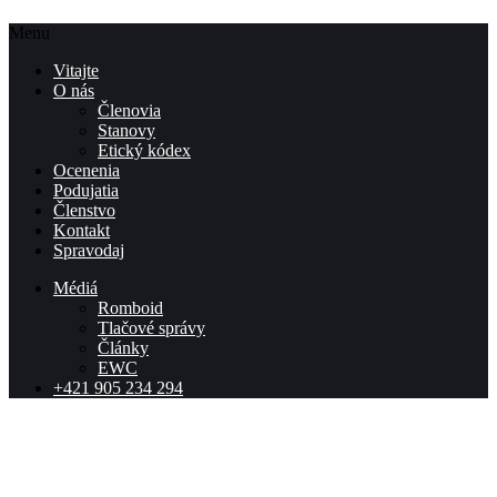
Menu
Vitajte
O nás
Členovia
Stanovy
Etický kódex
Ocenenia
Podujatia
Členstvo
Kontakt
Spravodaj
Médiá
Romboid
Tlačové správy
Články
EWC
+421 905 234 294